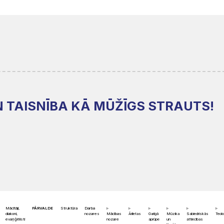
UN TAISNĪBA KĀ MŪŽĪGS STRAUTS!
Mācītāji,
PĀRVALDE
Struktūra
Darba
diakoni,
nozares
Mācības
Ārlietas
Garīgā
Mūzika
Sabiedriskās
Teolo
evaņģēlisti
nozare
aprūpe
un
attiecības