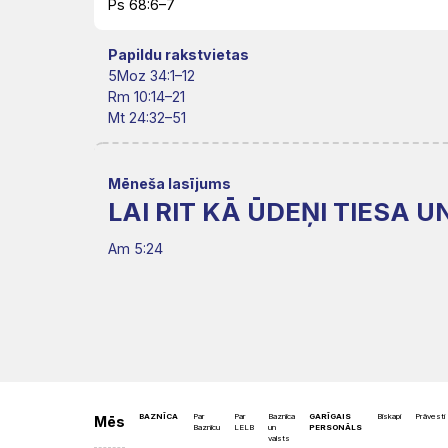
Misija
Rīts
Ps 68:6–7
Dievnami
Iepazīsti
Indijā
Papildu rakstvietas
Draudzēm
kristietību
5Moz 34:1–12
Rm 10:14–21
Mt 24:32–51
Mēneša lasījums
LAI RIT KĀ ŪDEŅI TIESA 
Am 5:24
BAZNĪCA
Par
Par
Baznīca
GARĪGAIS
Bīskapi
Prāvesti
Mēs
Baznīcu
LELB
un
PERSONĀLS
valsts