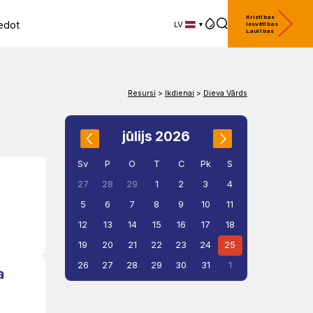
Kristības
edot
LV
Iesvētības
Laulības
LV
EN
DE
Resursi
>
Ikdienai
>
Dieva Vārds
jūlijs 2026
Sv
P
O
T
C
Pk
S
1
2
3
4
27
28
29
5
6
7
8
9
10
11
12
13
14
15
16
17
18
19
20
21
22
23
24
25
26
27
28
29
30
31
1
a