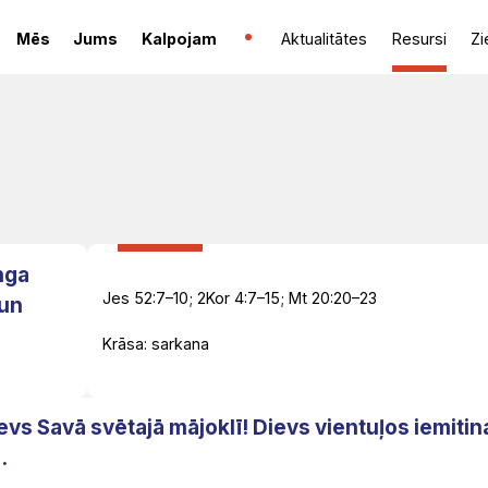
Mēs
Jums
Kalpojam
Aktualitātes
Resursi
Zi
nga
Jes 52:7–10; 2Kor 4:7–15; Mt 20:20–23
 un
Krāsa: sarkana
evs Savā svētajā mājoklī! Dievs vientuļos iemitin
.