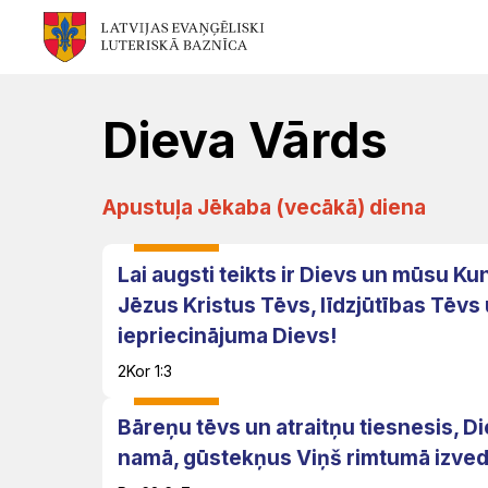
Mēs
Jums
Kalpojam
Aktualitātes
Resursi
Baznīca
Svētdarbības
Teoloģija
Dievkalpojums
Jaunumi
Dieva Vārds
Garīgais
Atrast
Ikdienai
Praktisks
Notikumu
Apustuļa Jēkaba (vecākā) diena
personāls
draudzi
atbalsts
kalendārs
Fotogalerija
(Diakonija)
Lai augsti teikts ir Dievs un mūsu Ku
Pārvalde
Garīgais
Apmācības
Jēzus Kristus Tēvs, līdzjūtības Tēvs
Video
atbalsts
Rekolekcijas
un
iepriecinājuma Dievs!
LELB
un
semināri
2Kor 1:3
organizācijas
Ģimenēm
Kapelānu
audio
un
dienests
Vakances
Bāreņu tēvs un atraitņu tiesnesis, Di
Kontakti
Svētdienas
namā, gūstekņus Viņš rimtumā izved
jauniešiem