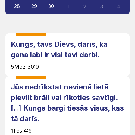
28
29
30
1
2
3
4
Kungs, tavs Dievs, darīs, ka
gana labi ir visi tavi darbi.
5Moz 30:9
Jūs nedrīkstat nevienā lietā
pievilt brāli vai rīkoties savtīgi.
[..] Kungs bargi tiesās visus, kas
tā darīs.
1Tes 4:6