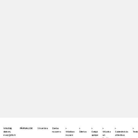
Mācītāji,
PĀRVALDE
Struktūra
Darba
diakoni,
nozares
Mācības
Ārlietas
Garīgā
Mūzika
Sabiedriskās
Teolo
evaņģēlisti
nozare
aprūpe
un
attiecības