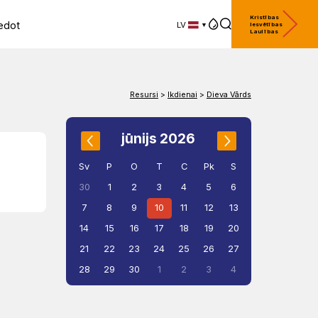
Kristības
edot
LV
Iesvētības
Laulības
LV
EN
DE
Resursi
>
Ikdienai
>
Dieva Vārds
jūnijs 2026
Sv
P
O
T
C
Pk
S
1
2
3
4
5
6
30
7
8
9
10
11
12
13
14
15
16
17
18
19
20
21
22
23
24
25
26
27
28
29
30
1
2
3
4