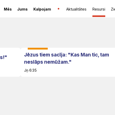
Mēs
Jums
Kalpojam
Aktualitātes
Resursi
Zi
Jēzus tiem sacīja: "Kas Man tic, tam
ns!"
neslāps nemūžam."
Jņ 6:35