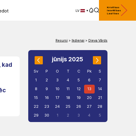
Kristības
edot
LV
Iesvētības
Laulības
LV
EN
DE
Resursi
>
Ikdienai
>
Dieva Vārds
jūnijs 2025
, kad
Sv
P
O
T
C
Pk
S
1
2
3
4
5
6
7
8
9
10
11
12
13
14
pēc
15
16
17
18
19
20
21
22
23
24
25
26
27
28
29
30
1
2
3
4
5