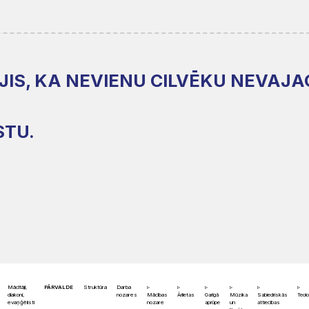
ĪJIS, KA NEVIENU CILVĒKU NEVAJA
STU.
Mācītāji,
PĀRVALDE
Struktūra
Darba
diakoni,
nozares
Mācības
Ārlietas
Garīgā
Mūzika
Sabiedriskās
Teolo
evaņģēlisti
nozare
aprūpe
un
attiecības