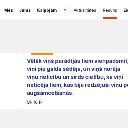
Mēs
Jums
Kalpojam
Aktualitātes
Resursi
Zi
Vēlāk viņš parādījās tiem vienpadsmit
viņi pie galda sēdēja, un viņš norāja
viņu neticību un sirds cietību, ka viņi
neticēja tiem, kas bija redzējuši viņu 
augšāmcelšanās.
Mk 16:14