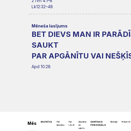
Misija
2Tim 4:1–8
Rīts
Lk12:32–48
Dievnami
Iepazīsti
Indijā
Draudzēm
kristietību
Mēneša lasījums
BET DIEVS MAN IR PARĀD
SAUKT
PAR APGĀNĪTU VAI NEŠĶĪ
Apd 10:28
BAZNĪCA
Par
Par
Baznīca
GARĪGAIS
Bīskapi
Prāvesti
Mēs
Baznīcu
LELB
un
PERSONĀLS
valsts