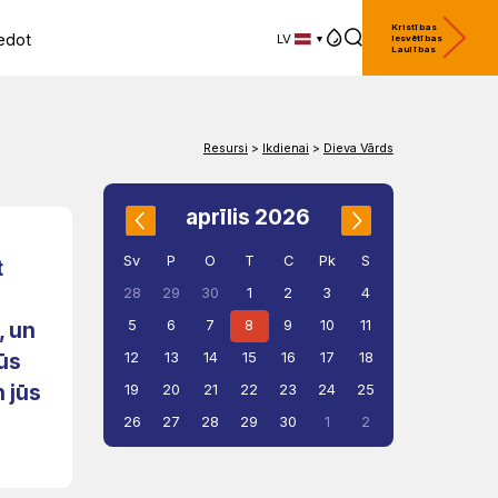
Kristības
edot
LV
Iesvētības
Laulības
LV
EN
DE
Resursi
>
Ikdienai
>
Dieva Vārds
aprīlis 2026
Sv
P
O
T
C
Pk
S
t
1
2
3
4
28
29
30
5
6
7
8
9
10
11
, un
12
13
14
15
16
17
18
jūs
n jūs
19
20
21
22
23
24
25
26
27
28
29
30
1
2