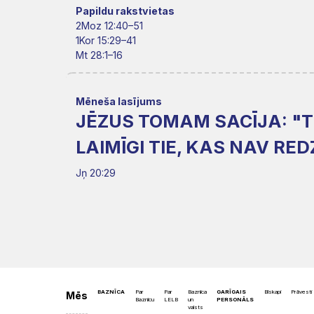
Misija
Rīts
Papildu rakstvietas
Dievnami
2Moz 12:40–51
Iepazīsti
Indijā
1Kor 15:29–41
Draudzēm
kristietību
Mt 28:1–16
Mēneša lasījums
JĒZUS TOMAM SACĪJA: "TU
LAIMĪGI TIE, KAS NAV REDZ
Jņ 20:29
BAZNĪCA
Par
Par
Baznīca
GARĪGAIS
Bīskapi
Prāvesti
Mēs
Baznīcu
LELB
un
PERSONĀLS
valsts