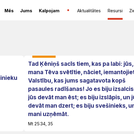
Mēs
Jums
Kalpojam
Aktualitātes
Resursi
Zi
Tad Ķēniņš sacīs tiem, kas pa labi: jūs,
mana Tēva svētītie, nāciet, iemantojie
šinieku
Valstību, kas jums sagatavota kopš
pasaules radīšanas! Jo es biju izsalcis
jūs devāt man ēst; es biju izslāpis, un 
devāt man dzert; es biju svešinieks, u
mani uzņēmāt.
Mt 25:34, 35