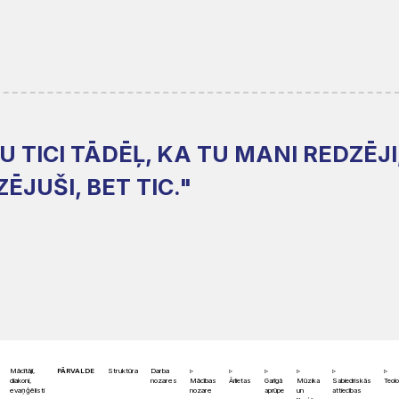
 TICI TĀDĒĻ, KA TU MANI REDZĒJI
ĒJUŠI, BET TIC."
Mācītāji,
PĀRVALDE
Struktūra
Darba
diakoni,
nozares
Mācības
Ārlietas
Garīgā
Mūzika
Sabiedriskās
Teolo
evaņģēlisti
nozare
aprūpe
un
attiecības