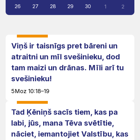
26
27
28
29
30
1
2
Viņš ir taisnīgs pret bāreni un
atraitni un mīl svešinieku, dod
tam maizi un drānas. Mīli arī tu
svešinieku!
5Moz 10:18–19
Tad Ķēniņš sacīs tiem, kas pa
labi, jūs, mana Tēva svētītie,
nāciet, iemantojiet Valstību, kas