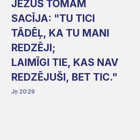
JĒZUS TOMAM
SACĪJA: "TU TICI
TĀDĒĻ, KA TU MANI
REDZĒJI;
LAIMĪGI TIE, KAS NAV
REDZĒJUŠI, BET TIC."
Jņ 20:29