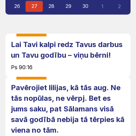
26
27
28
29
30
1
2
Lai Tavi kalpi redz Tavus darbus
un Tavu godību – viņu bērni!
Ps 90:16
Pavērojiet lilijas, kā tās aug. Ne
tās nopūlas, ne vērpj. Bet es
jums saku, pat Sālamans visā
savā godībā nebija tā tērpies kā
viena no tām.