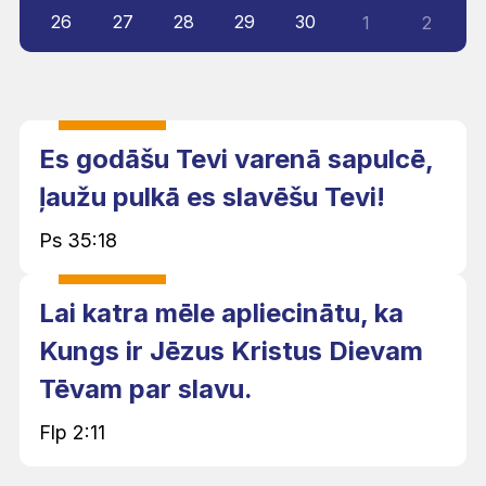
26
27
28
29
30
1
2
Es godāšu Tevi varenā sapulcē,
ļaužu pulkā es slavēšu Tevi!
Ps 35:18
Lai katra mēle apliecinātu, ka
Kungs ir Jēzus Kristus Dievam
Tēvam par slavu.
Flp 2:11