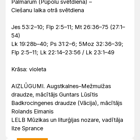
Palmarum (Pūpolu svētdiena) –
Ciešanu laika otrā svētdiena
Jes 53:2–10; Flp 2:5–11; Mt 26:36–75 (27:1–
54)
Lk 19:28b–40; Ps 31:2–6; 5Moz 32:36–39;
Flp 2:5–11; Lk 22:14–23:56 / Lk 23:1–49
Krāsa: violeta
AIZLŪGUMI. Augstkalnes–Mežmuižas
draudze, mācītājs Guntars Lūsītis
Badkrocingenes draudze (Vācija), mācītājs
Rolands Eimanis
LELB Mūzikas un liturģijas nozare, vadītāja
Ilze Sprance