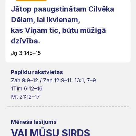
Jātop paaugstinātam Cilvēka
Dēlam, lai ikvienam,
kas Viņam tic, būtu mūžīgā
dzīvība.
Jņ 3:14b–15
Papildu rakstvietas
Zah 9:9–12 / Zah 12:9–11, 13:1, 7–9
1Tim 6:12–16
Mt 21:12–17
Mēneša lasījums
VAI MŪSU SIRDS