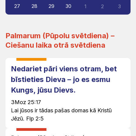
27
28
29
30
1
2
3
Palmarum (Pūpolu svētdiena) –
Ciešanu laika otrā svētdiena
Nedariet pāri viens otram, bet
bīstieties Dieva – jo es esmu
Kungs, jūsu Dievs.
3Moz 25:17
Lai jūsos ir tādas pašas domas kā Kristū
Jēzū. Flp 2:5