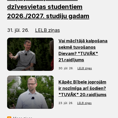
dzīvesvietas studentiem
2026./2027. studiju gadam
31. jūl. 26.
LELB ziņas
Vai mācītājā kalpošana
sekmē tuvošanos
Dievam? "TUVĀK"
21.raidījums
30. jūl. 26.
LELB ziņas
Kāpēc Bībele joprojām
ir nozīmīga arī šodien?
"TUVĀK" 20.raidījums
23. jūl. 26.
LELB ziņas