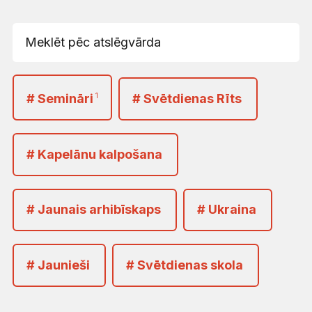
# Semināri
1
# Svētdienas Rīts
# Kapelānu kalpošana
# Jaunais arhibīskaps
# Ukraina
# Jaunieši
# Svētdienas skola