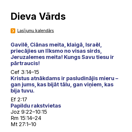
Dieva Vārds
Lasījumu kalendārs
Gavilē, Ciānas meita, klaigā, Israēl,
priecājies un līksmo no visas sirds,
Jeruzalemes meita! Kungs Savu tiesu ir
pārtraucis!
Cef 3:14–15
Kristus atnākdams ir pasludinājis mieru –
gan jums, kas bijāt tālu, gan viņiem, kas
bija tuvu.
Ef 2:17
Papildu rakstvietas
Joz 9:22–10:15
Rm 15:14–24
Mt 27:1–10