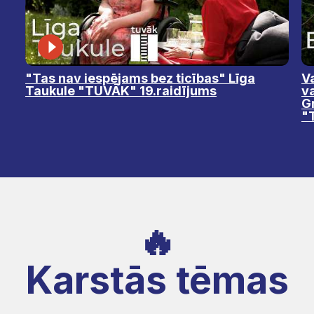
"Tas nav iespējams bez ticības" Līga
Va
Taukule "TUVĀK" 19.raidījums
v
Gr
"
🔥
Karstās tēmas