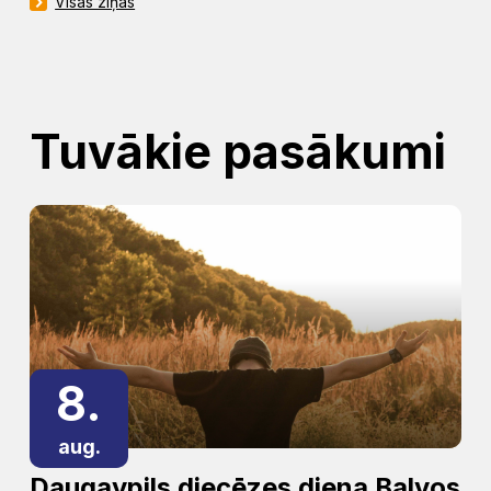
Visas ziņas
Tuvākie pasākumi
8.
aug.
Daugavpils diecēzes diena Balvos