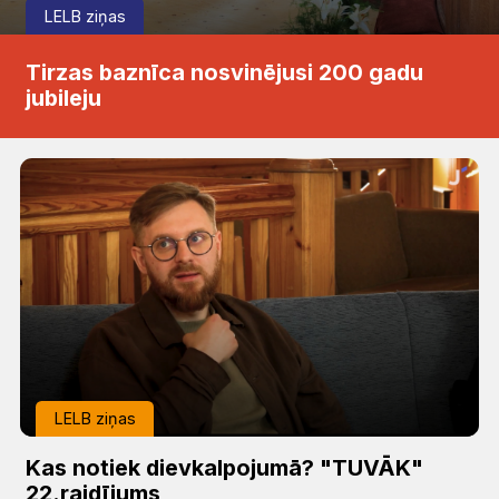
LELB ziņas
Tirzas baznīca nosvinējusi 200 gadu
jubileju
LELB ziņas
Kas notiek dievkalpojumā? "TUVĀK"
22.raidījums