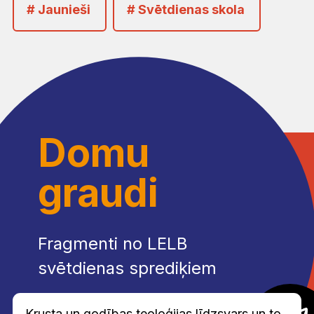
# Jaunieši
# Svētdienas skola
Domu
graudi
Fragmenti no LELB
svētdienas sprediķiem
Krusta un godības teoloģijas līdzsvars un to