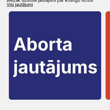
Biežāk uzdotie jautājumi par kristīgo ticību
Visi jautājumi
Aborta
jautājums