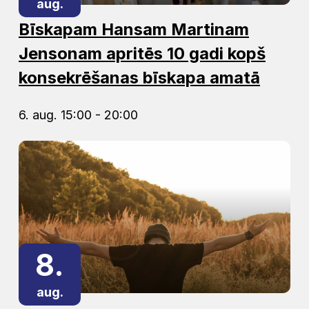
aug.
Bīskapam Hansam Martinam
Jensonam apritēs 10 gadi kopš
konsekrēšanas bīskapa amatā
6. aug. 15:00 - 20:00
8.
aug.