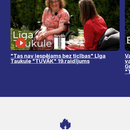
"Tas nav iespējams bez ticības" Līga
Va
Taukule "TUVĀK" 19.raidījums
v
Gr
"
🔥