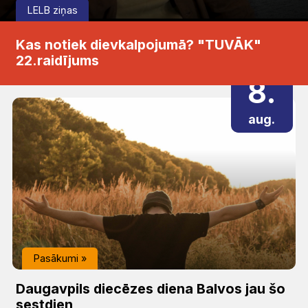
LELB ziņas
Kas notiek dievkalpojumā? "TUVĀK"
22.raidījums
8.
aug.
Pasākumi
»
Daugavpils diecēzes diena Balvos jau šo
sestdien