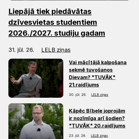
Liepājā tiek piedāvātas
dzīvesvietas studentiem
2026./2027. studiju gadam
31. jūl. 26.
LELB ziņas
Vai mācītājā kalpošana
sekmē tuvošanos
Dievam? "TUVĀK"
21.raidījums
30. jūl. 26.
LELB ziņas
Kāpēc Bībele joprojām
ir nozīmīga arī šodien?
"TUVĀK" 20.raidījums
23. jūl. 26.
LELB ziņas