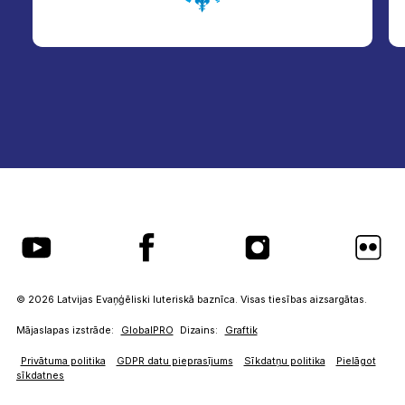
© 2026 Latvijas Evaņģēliski luteriskā baznīca. Visas tiesības aizsargātas.
Mājaslapas izstrāde:
GlobalPRO
Dizains:
Graftik
Privātuma politika
GDPR datu pieprasījums
Sīkdatņu politika
Pielāgot
sīkdatnes