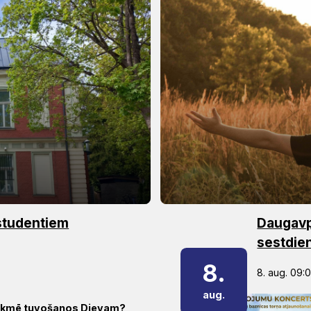
 studentiem
Daugavpi
sestdie
8.
8. aug. 09:
aug.
sekmē tuvošanos Dievam?