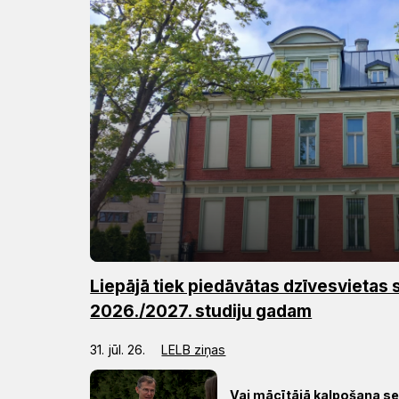
Liepājā tiek piedāvātas dzīvesvietas
2026./2027. studiju gadam
31. jūl. 26.
LELB ziņas
Vai mācītājā kalpošana 