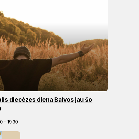
ls diecēzes diena Balvos jau šo
n
00 - 19:30