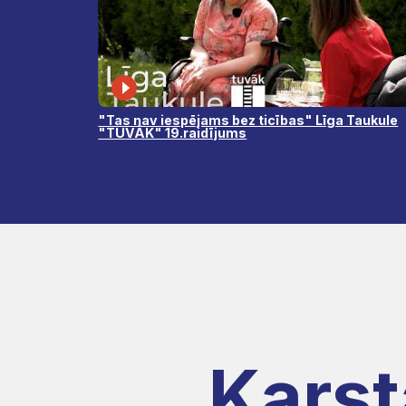
"Tas nav iespējams bez ticības" Līga Taukule
"TUVĀK" 19.raidījums
Karst