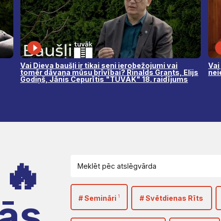
Vai Dieva baušļi ir tikai seni ierobežojumi vai
Vai
tomēr dāvana mūsu brīvībai? Rinalds Grants, Elijs
nei
Godiņš, Jānis Cepurītis "TUVĀK" 18. raidījums
🔥
ās
# Semināri
# Svētdienas Rīts
1