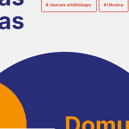
# Jaunais arhibīskaps
# Ukraina
as
Dom