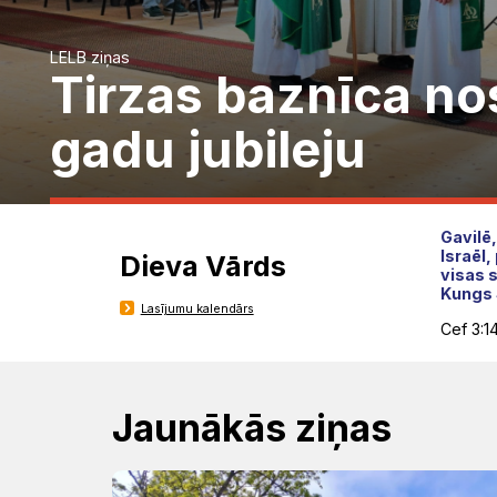
Rīts
Misija
Dievnami
Iepazīsti
Indijā
LELB ziņas
Draudzēm
Tirzas baznīca no
kristietību
gadu jubileju
Gavilē,
Israēl,
Dieva Vārds
visas 
Kungs S
Lasījumu kalendārs
Cef 3:1
Jaunākās ziņas