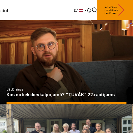
Kristības
edot
LV
Iesvētības
Laulības
LV
EN
DE
LELB ziņas
Kas notiek dievkalpojumā? "TUVĀK" 22.raidījums