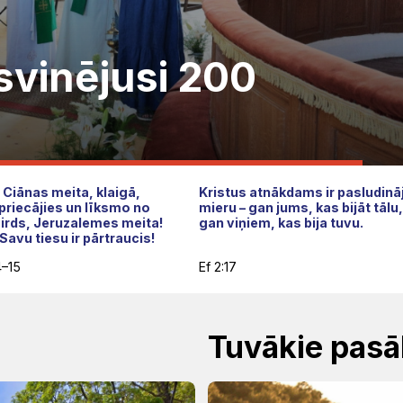
svinējusi 200
 Ciānas meita, klaigā,
Kristus atnākdams ir pasludinā
 priecājies un līksmo no
mieru – gan jums, kas bijāt tālu
sirds, Jeruzalemes meita!
gan viņiem, kas bija tuvu.
avu tiesu ir pārtraucis!
4–15
Ef 2:17
Tuvākie pas