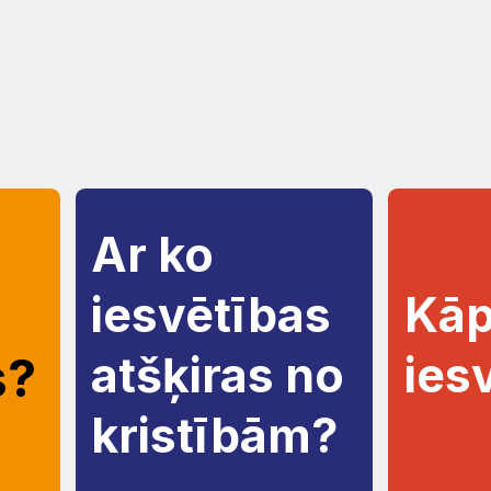
Ar ko
iesvētības
Kā
s?
atšķiras no
ies
kristībām?