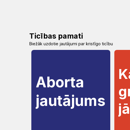
Ticības pamati
Biežāk uzdotie jautājumi par kristīgo ticību
K
Aborta
g
jautājums
j