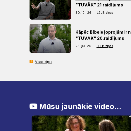
"TUVĀK" 21.raidījums
30. jūl. 26.
LELB ziņas
Kāpēc Bībele joprojām ir 
"TUVĀK" 20.raidījums
23. jūl. 26.
LELB ziņas
Visas ziņas
Mūsu jaunākie video...