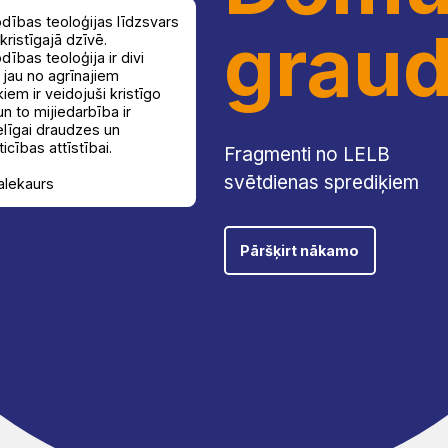
odības teoloģijas līdzsvars
graud
kristīgajā dzīvē.
dības teoloģija ir divi
 jau no agrīnajiem
kiem ir veidojuši kristīgo
n to mijiedarbība ir
elīgai draudzes un
ticības attīstībai.
Fragmenti no LELB
svētdienas sprediķiem
alekaurs
Pāršķirt nākamo