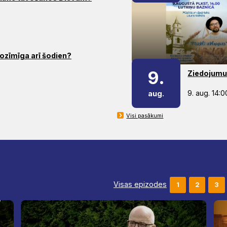
nozīmīga arī šodien?
9.
Ziedojumu 
9. aug. 14:0
aug.
Visi pasākumi
Visas epizodes
1
2
3