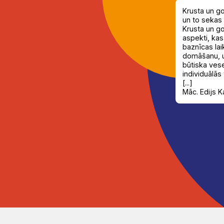
Krusta un g
un to sekas 
Krusta un go
aspekti, kas
baznīcas lai
domāšanu, u
būtiska ves
individuālās 
[...]
Māc. Edijs K