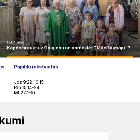
LELB ziņas
Kāpēc braukt uz Gaujienu un apmeklēt "Mācītājmāju"?
jis
Papildu rakstvietas
,
Joz 9:22–10:15
Rm 15:14–24
Mt 27:1–10
ākumi