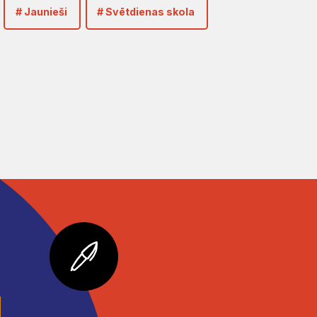
# Jaunieši
# Svētdienas skola
u