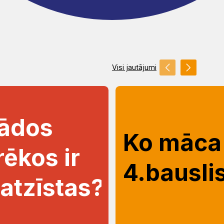
Visi jautājumi
ādos
Ko māca
rēkos ir
4.bausli
āatzīstas?