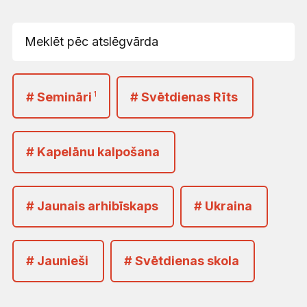
# Semināri
1
# Svētdienas Rīts
# Kapelānu kalpošana
# Jaunais arhibīskaps
# Ukraina
# Jaunieši
# Svētdienas skola