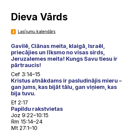
Dieva Vārds
Lasījumu kalendārs
Gavilē, Ciānas meita, klaigā, Israēl,
priecājies un līksmo no visas sirds,
Jeruzalemes meita! Kungs Savu tiesu ir
pārtraucis!
Cef 3:14–15
Kristus atnākdams ir pasludinājis mieru –
gan jums, kas bijāt tālu, gan viņiem, kas
bija tuvu.
Ef 2:17
Papildu rakstvietas
Joz 9:22–10:15
Rm 15:14–24
Mt 27:1–10