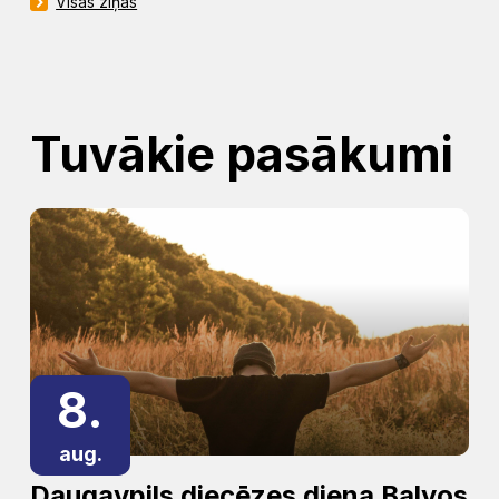
Visas ziņas
Tuvākie pasākumi
8.
aug.
Daugavpils diecēzes diena Balvos