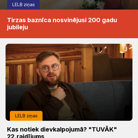
LELB ziņas
Tirzas baznīca nosvinējusi 200 gadu
jubileju
LELB ziņas
Kas notiek dievkalpojumā? "TUVĀK"
22.raidījums