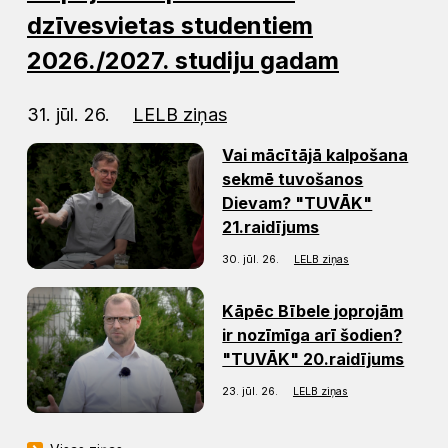
dzīvesvietas studentiem
2026./2027. studiju gadam
31. jūl. 26.
LELB ziņas
Vai mācītājā kalpošana
sekmē tuvošanos
Dievam? "TUVĀK"
21.raidījums
30. jūl. 26.
LELB ziņas
Kāpēc Bībele joprojām
ir nozīmīga arī šodien?
"TUVĀK" 20.raidījums
23. jūl. 26.
LELB ziņas