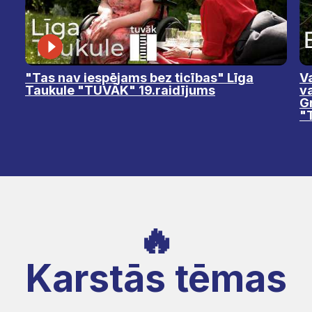
"Tas nav iespējams bez ticības" Līga
Va
Taukule "TUVĀK" 19.raidījums
v
Gr
"
🔥
Karstās tēmas