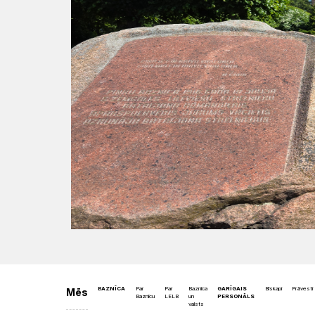
BAZNĪCA
Par
Par
Baznīca
GARĪGAIS
Bīskapi
Prāvesti
Mēs
Baznīcu
LELB
un
PERSONĀLS
valsts