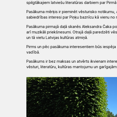
spilgtākajiem latviešu literatūras darbiem par Pirmā
Pasākuma mērķis ir pieminēt vēsturisko notikumu, ak
sabiedrības interesi par Piņķu baznīcu kā vienu n
Pasākuma pirmajā daļā skanēs Aleksandra Čaka 
arī muzikāli priekšnesumi. Otrajā daļā paredzēti vē
un tā vietu Latvijas kultūras atmiņā.
Pirms un pēc pasākuma interesentiem būs iespēja 
vadībā.
Pasākums ir bez maksas un atvērts ikvienam interese
vēsturi, literatūru, kultūras mantojumu un garīgajā