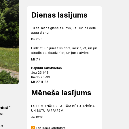
Dienas lasījums
Tu esi mans glābējs Dievs, uz Tevi es ceru
augu dienu!
Ps 25:5
Lūdziet, un jums tiks dots, meklējiet, un jūs
atradīsiet, klaudziniet, un jums atvērs.
Mt 7:7
Papildu rakstvietas
Joz 23:1–16
Rm 15:25–33
Mt 27:11–23
Mēneša lasījums
ES ESMU NĀCIS, LAI TĀM BŪTU DZĪVĪBA
nīcā" –
UN BŪTU PĀRPĀRĒM.
na
Jņ 10:10
no
Lasījumu kalendārs