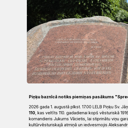
Draudzēm
kristietību
Piņķu baznīcā notiks piemiņas pasākums "Spred
2026 gada 1. augustā plkst. 17.00 LELB Piņķu Sv. 
110
, kas veltīts 110. gadadienai kopš vēsturiskā 191
komandieris Jukums Vācietis, lai stiprinātu viņu g
kultūrvēsturiskajā atmiņā un iedvesmojis Aleksa