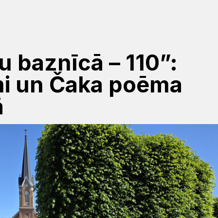
u baznīcā – 110”:
mi un Čaka poēma
ā