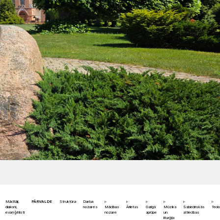
Mācītāji,
PĀRVALDE
Struktūra
Darba
diakoni,
nozares
Mācības
Ārlietas
Garīgā
Mūzika
Sabiedriskās
Teolo
evaņģēlisti
nozare
aprūpe
un
attiecības
liturģija