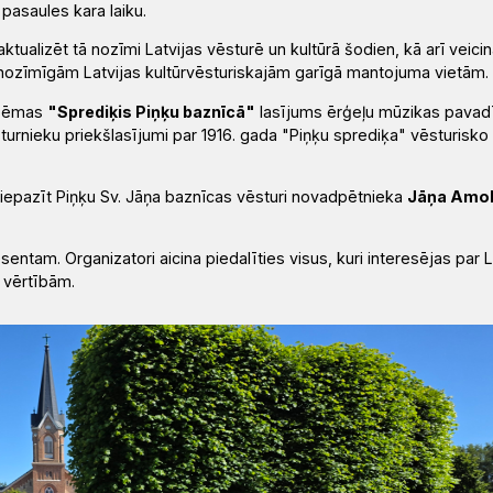
 pasaules kara laiku.
tualizēt tā nozīmi Latvijas vēsturē un kultūrā šodien, kā arī veicin
o nozīmīgām Latvijas kultūrvēsturiskajām garīgā mantojuma vietām.
poēmas
"Sprediķis Piņķu baznīcā"
lasījums ērģeļu mūzikas pavad
sturnieku priekšlasījumi par 1916. gada "Piņķu sprediķa" vēsturisko
iepazīt Piņķu Sv. Jāņa baznīcas vēsturi novadpētnieka
Jāņa Amo
ntam. Organizatori aicina piedalīties visus, kuri interesējas par L
m vērtībām.