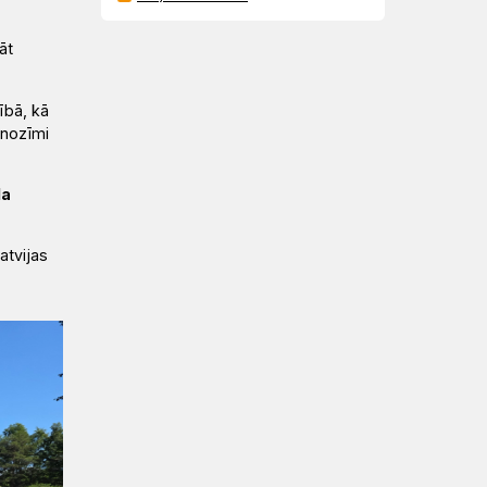
āt
ībā, kā
 nozīmi
la
atvijas