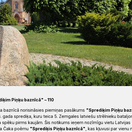
iķim Piņķu baznīcā" – 110
Jāņa baznīcā norisināsies piemiņas pasākums
"Sprediķim Piņķu baz
6. gada sprediķa, kuru teica 5. Zemgales latviešu strēlnieku bataljo
ara spēku pirms kaujām. Šis notikums ieņem nozīmīgu vietu Latvijas
ndra Čaka poēmu
"Sprediķis Piņķu baznīcā"
, kas kļuvusi par vienu 