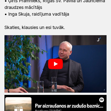
•
Ģirts Prāmnieks, Rīgas Sv. Pāvila un Jaunciema
draudzes mācītājs
•
Inga Skuja, raidījuma vadītāja
Skaties, klausies un esi tuvāk.