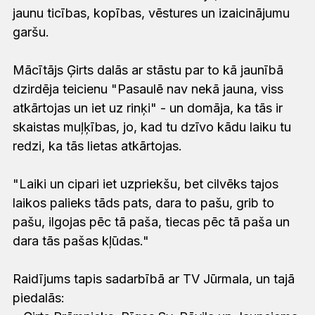
jaunu ticības, kopības, vēstures un izaicinājumu
garšu.
Mācītājs Ģirts dalās ar stāstu par to kā jaunībā
dzirdēja teicienu "Pasaulē nav nekā jauna, viss
atkārtojas un iet uz rinķi" - un domāja, ka tās ir
skaistas muļķības, jo, kad tu dzīvo kādu laiku tu
redzi, ka tās lietas atkārtojas.
"Laiki un cipari iet uzpriekšu, bet cilvēks tajos
laikos palieks tāds pats, dara to pašu, grib to
pašu, ilgojas pēc tā paša, tiecas pēc tā paša un
dara tās pašas kļūdas."
Raidījums tapis sadarbībā ar TV Jūrmala, un tajā
piedalās: