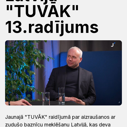
"TUVĀK"
13.radījums
Jaunajā "TUVĀK" raidījumā par aizraušanos ar
zudušo baznīcu meklēšanu Latvijā, kas deva