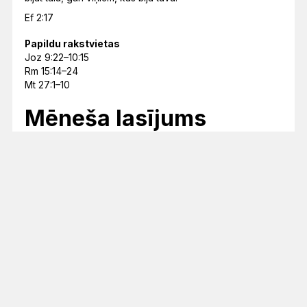
Ef 2:17
Papildu rakstvietas
Joz 9:22–10:15
Rm 15:14–24
Mt 27:1–10
Mēneša lasījums
ES ESMU NĀCIS, LAI TĀM BŪTU DZĪVĪBA UN BŪTU
PĀRPĀRĒM.
Jņ 10:10
Lasījumu kalendārs