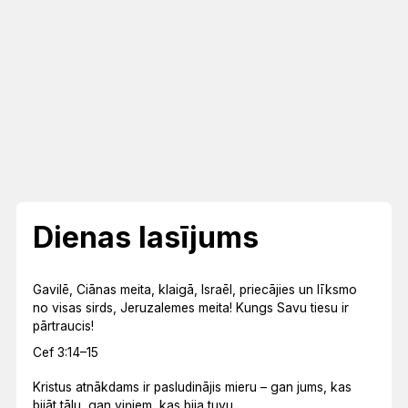
Dienas lasījums
Gavilē, Ciānas meita, klaigā, Israēl, priecājies un līksmo
no visas sirds, Jeruzalemes meita! Kungs Savu tiesu ir
pārtraucis!
Cef 3:14–15
Kristus atnākdams ir pasludinājis mieru – gan jums, kas
bijāt tālu, gan viņiem, kas bija tuvu.