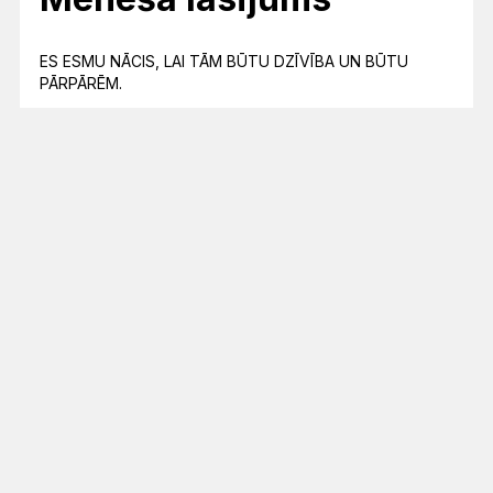
ES ESMU NĀCIS, LAI TĀM BŪTU DZĪVĪBA UN BŪTU
PĀRPĀRĒM.
Jņ 10:10
Lasījumu kalendārs
© 2023 Latvijas Evaņģēliski luteriskā baznīca. Visas tiesības aizsargātas.
Mājaslapas izstrāde:
GlobalPRO
Dizains:
Graftik