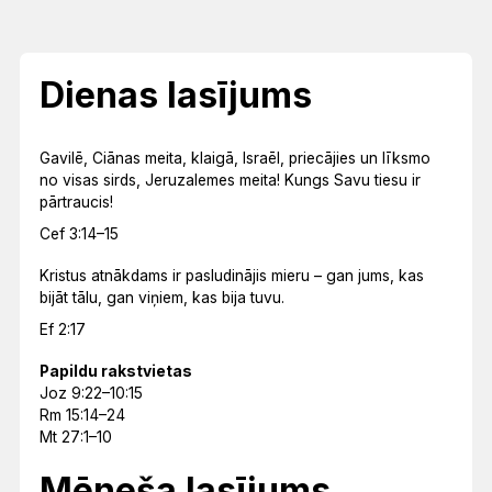
Dienas lasījums
Gavilē, Ciānas meita, klaigā, Israēl, priecājies un līksmo
no visas sirds, Jeruzalemes meita! Kungs Savu tiesu ir
pārtraucis!
Cef 3:14–15
Kristus atnākdams ir pasludinājis mieru – gan jums, kas
bijāt tālu, gan viņiem, kas bija tuvu.
Ef 2:17
Papildu rakstvietas
Joz 9:22–10:15
Rm 15:14–24
Mt 27:1–10
Mēneša lasījums