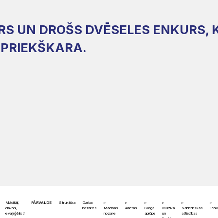
PRS UN DROŠS DVĒSELES ENKURS, 
Z PRIEKŠKARA.
Mācītāji,
PĀRVALDE
Struktūra
Darba
diakoni,
nozares
Mācības
Ārlietas
Garīgā
Mūzika
Sabiedriskās
Teolo
evaņģēlisti
nozare
aprūpe
un
attiecības