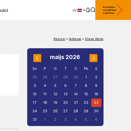
Kristības
edot
LV
Iesvētības
Laulības
LV
EN
DE
Resursi
>
Ikdienai
>
Dieva Vārds
maijs 2026
Sv
P
O
T
C
Pk
S
1
2
25
26
27
28
29
3
4
5
6
7
8
9
10
11
12
13
14
15
16
17
18
19
20
21
22
23
24
25
26
27
28
29
30
31
1
2
3
4
5
6