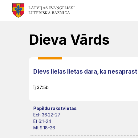
Mēs
Jums
Kalpojam
Aktualitātes
Resursi
Baznīca
Svētdarbības
Teoloģija
Dievkalpojums
Jaunumi
Dieva Vārds
Garīgais
Atrast
Ikdienai
Praktisks
Notikumu
personāls
draudzi
atbalsts
kalendārs
Fotogalerija
(Diakonija)
Dievs lielas lietas dara, ka nesaprast
Pārvalde
Garīgais
Apmācības
Video
Īj 37:5b
atbalsts
Rekolekcijas
un
LELB
un
semināri
organizācijas
Ģimenēm
Kapelānu
Papildu rakstvietas
audio
Ech 36:22–27
un
dienests
Vakances
Ef 6:1–24
Kontakti
Svētdienas
Mt 9:18–26
jauniešiem