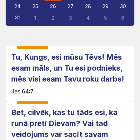
24
25
26
27
28
29
30
31
1
2
3
4
5
6
Tu, Kungs, esi mūsu Tēvs! Mēs
esam māls, un Tu esi podnieks,
mēs visi esam Tavu roku darbs!
Jes 64:7
Bet, cilvēk, kas tu tāds esi, ka
runā pretī Dievam? Vai tad
veidojums var sacīt savam