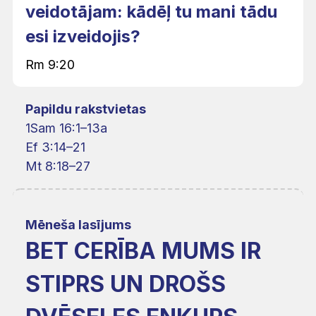
veidotājam: kādēļ tu mani tādu
esi izveidojis?
Rm 9:20
Papildu rakstvietas
1Sam 16:1–13a
Ef 3:14–21
Mt 8:18–27
Mēneša lasījums
BET CERĪBA MUMS IR
STIPRS UN DROŠS