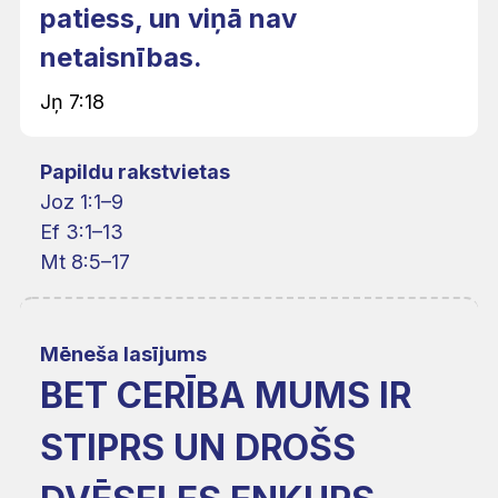
patiess, un viņā nav
netaisnības.
Jņ 7:18
Papildu rakstvietas
Joz 1:1–9
Ef 3:1–13
Mt 8:5–17
Mēneša lasījums
BET CERĪBA MUMS IR
STIPRS UN DROŠS