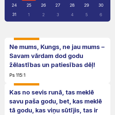
24
25
26
27
28
29
30
31
1
2
3
4
5
6
Ne mums, Kungs, ne jau mums –
Savam vārdam dod godu
žēlastības un patiesības dēļ!
Ps 115:1
Kas no sevis runā, tas meklē
savu paša godu, bet, kas meklē
tā godu, kas viņu sūtījis, tas ir