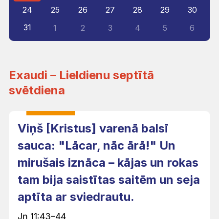
24
25
26
27
28
29
30
31
1
2
3
4
5
6
Exaudi – Lieldienu septītā
svētdiena
Viņš [Kristus] varenā balsī
sauca: "Lācar, nāc ārā!" Un
mirušais iznāca – kājas un rokas
tam bija saistītas saitēm un seja
aptīta ar sviedrautu.
Jņ 11:43–44