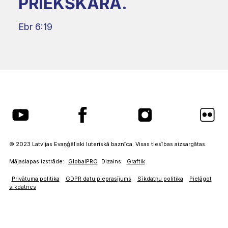
PRIEKŠKARA.
Ebr 6:19
© 2023 Latvijas Evaņģēliski luteriskā baznīca. Visas tiesības aizsargātas.
Mājaslapas izstrāde:
GlobalPRO
Dizains:
Graftik
Privātuma politika
GDPR datu pieprasījums
Sīkdatņu politika
Pielāgot
sīkdatnes